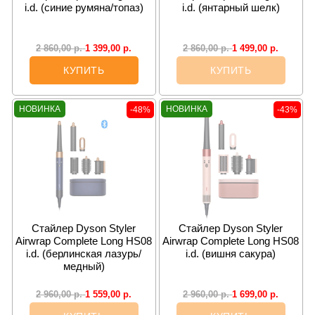
i.d. (синие румяна/топаз)
i.d. (янтарный шелк)
1 399,00
р.
1 499,00
р.
2 860,00
р.
2 860,00
р.
КУПИТЬ
КУПИТЬ
НОВИНКА
НОВИНКА
-48%
-43%
Cтайлер Dyson Styler
Cтайлер Dyson Styler
Airwrap Complete Long HS08
Airwrap Complete Long HS08
i.d. (берлинская лазурь/
i.d. (вишня сакура)
медный)
1 559,00
р.
1 699,00
р.
2 960,00
р.
2 960,00
р.