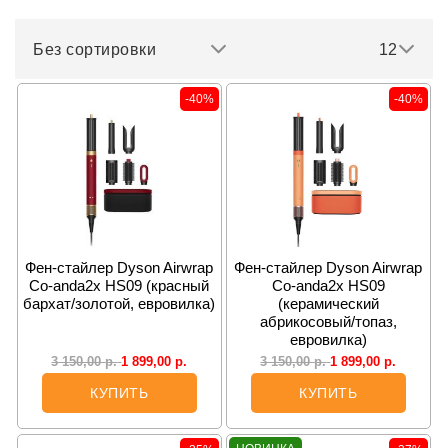
Без сортировки
12
-40%
-40%
Фен-стайлер Dyson Airwrap
Фен-стайлер Dyson Airwrap
Co-anda2x HS09 (красный
Co-anda2x HS09
бархат/золотой, евровилка)
(керамический
абрикосовый/топаз,
евровилка)
1 899,00
р.
1 899,00
р.
3 150,00
р.
3 150,00
р.
КУПИТЬ
КУПИТЬ