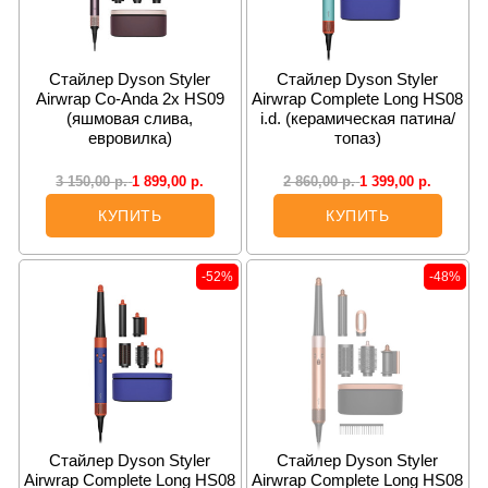
Cтайлер Dyson Styler
Cтайлер Dyson Styler
Airwrap Co-Anda 2x HS09
Airwrap Complete Long HS08
(яшмовая слива,
i.d. (керамическая патина/
евровилка)
топаз)
1 899,00
р.
1 399,00
р.
3 150,00
р.
2 860,00
р.
КУПИТЬ
КУПИТЬ
-52%
-48%
Стайлер Dyson Styler
Стайлер Dyson Styler
Airwrap Complete Long HS08
Airwrap Complete Long HS08