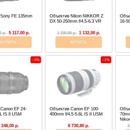
 Sony FE 135mm
Объектив Nikon NIKKOR Z
Объе
DX 50-250mm f/4.5-6.3 VR
16-5
5 117,00
р.
1 132,00
р.
00
р.
1 150,00
р.
КУПИТЬ
КУПИТЬ
--3%
--2%
Canon EF 24-
Объектив Canon EF 100-
Объе
L IS II USM
400mm f/4.5-5.6L IS II USM
70mm
Niko
 246,00
р.
6 730,80
р.
3