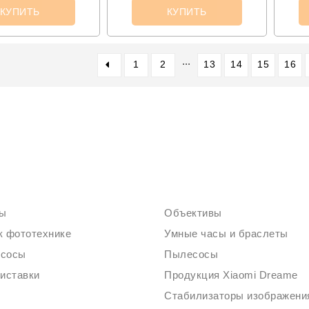
КУПИТЬ
КУПИТЬ
...
1
2
13
14
15
16
ты
Объективы
к фототехнике
Умные часы и браслеты
есосы
Пылесосы
риставки
Продукция Xiaomi Dreame