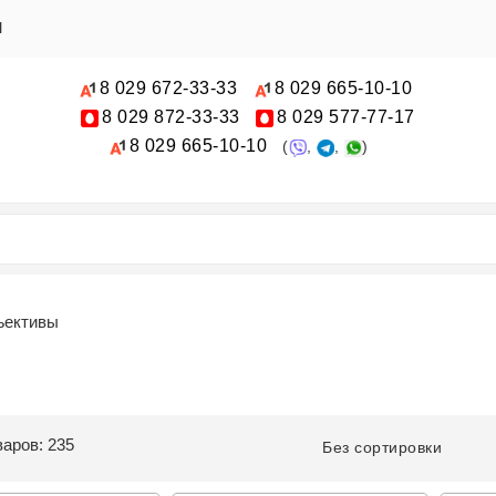
Ы
8 029
672-33-33
8 029
665-10-10
8 029
872-33-33
8 029
577-77-17
8 029
665-10-10
(
,
,
)
ъективы
варов: 235
Без сортировки