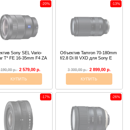
-20%
-13%
ктив Sony SEL Vario-
Объектив Tamron 70-180mm
ar T* FE 16-35mm F4 ZA
f/2.8 Di III VXD для Sony E
2 579,00
р.
2 899,00
р.
 190,00
р.
3 300,00
р.
КУПИТЬ
КУПИТЬ
-17%
-26%