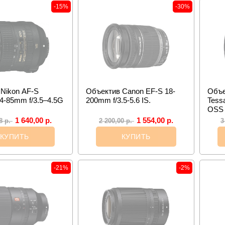
-15%
-30%
Nikon AF-S
Объектив Canon EF-S 18-
Объе
-85mm f/3.5–4.5G
200mm f/3.5-5.6 IS.
Tess
OSS
1 640,00
р.
1 554,00
р.
08
р.
2 200,00
р.
3
КУПИТЬ
КУПИТЬ
-21%
-2%