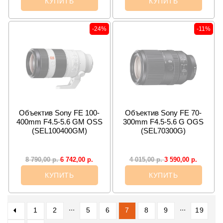
КУПИТЬ
КУПИТЬ
-24%
-11%
Объектив Sony FE 100-
Объектив Sony FE 70-
400mm F4.5-5.6 GM OSS
300mm F4.5-5.6 G OGS
(SEL100400GM)
(SEL70300G)
6 742,00
р.
3 590,00
р.
8 790,00
р.
4 015,00
р.
КУПИТЬ
КУПИТЬ
...
...
1
2
5
6
7
8
9
19