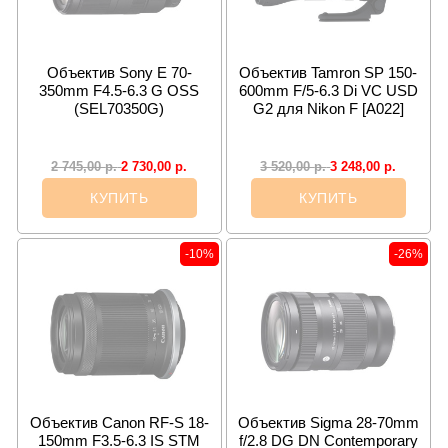
Объектив Sony E 70-
Объектив Tamron SP 150-
350mm F4.5-6.3 G OSS
600mm F/5-6.3 Di VC USD
(SEL70350G)
G2 для Nikon F [A022]
2 730,00
р.
3 248,00
р.
2 745,00
р.
3 520,00
р.
КУПИТЬ
КУПИТЬ
-10%
-26%
Объектив Canon RF-S 18-
Объектив Sigma 28-70mm
150mm F3.5-6.3 IS STM
f/2.8 DG DN Contemporary