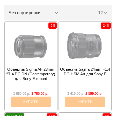
Без сортировки
12
-6%
-24%
Объектив Sigma AF 23mm
Объектив Sigma 24mm F1.4
f/1.4 DC DN (Contemporary)
DG HSM Art для Sony E
для Sony E-mount
1 785,00
р.
2 599,00
р.
1 880,00
р.
3 410,00
р.
КУПИТЬ
КУПИТЬ