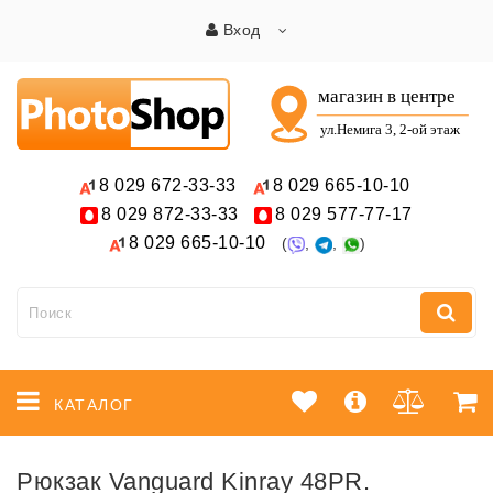
Вход
8 029
672-33-33
8 029
665-10-10
8 029
872-33-33
8 029
577-77-17
8 029
665-10-10
(
,
,
)
КАТАЛОГ
Рюкзак Vanguard Kinray 48PR.