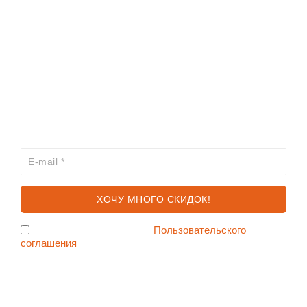
ИНФОРМАЦИЯ
КАТАЛОГ
ХОЧЕШЬ УЗНАВАТЬ ПРО АКЦИИ И СКИДКИ
ПЕРВЫМ?
Я согласен с условиями
Пользовательского
соглашения
Ждем Вас в Магазине по адресу: ул. Немига 3, 2-ой этаж.