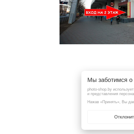
ООО "Фотошоп групп"
Режим работы: Пн , Вт , Ср , Чт , Пт , Сб , Вс c 09:00 до 20:00
Свидетельство выдано 16.06.2025 Мингорисполком
УНП 193880046
220065, г.Минск, пр-т. Газеты Звязда, д.16, пом. 29
Мы заботимся 
Дата регистрации в Торговом реестре РБ: 15.07.2025
Гарантийное и сервисное обслуживание, рассмотрение обращение покупателей:
photo-shop.by используе
телефон (029) 366-22-55,
и представления персон
email: 6651010@mail.ru
Нажав «Принять», Вы дае
Контакты уполномоченных органов по защите прав потребителей:
+375173181333 – отдел торговли и услуг Советского р-на г. Минска;
+375172180082 – главное управление торговли и услуг Мингорисполкома.
Отклонит