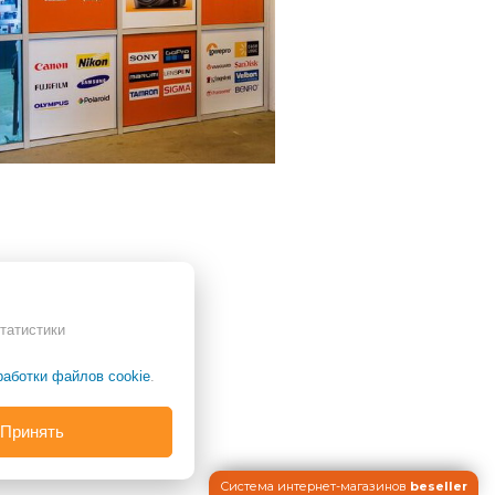
татистики
работки файлов cookie
.
Принять
Система интернет-магазинов
beseller