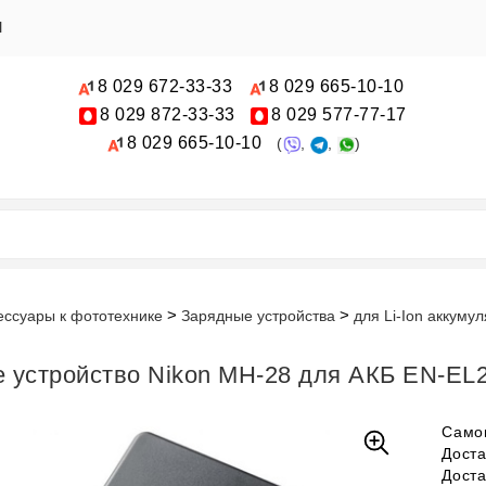
Ы
8 029
672-33-33
8 029
665-10-10
8 029
872-33-33
8 029
577-77-17
8 029
665-10-10
(
,
,
)
ессуары к фототехнике
Зарядные устройства
для Li-Ion аккуму
 устройство Nikon MH-28 для АКБ EN-EL2
Само
Дост
Дост