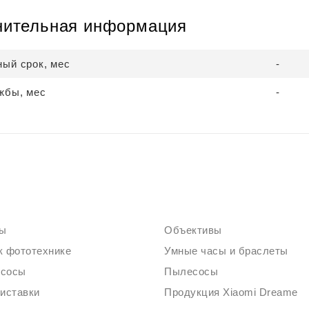
нительная информация
ный срок, мес
-
жбы, мес
-
ты
Объективы
к фототехнике
Умные часы и браслеты
есосы
Пылесосы
риставки
Продукция Xiaomi Dreame