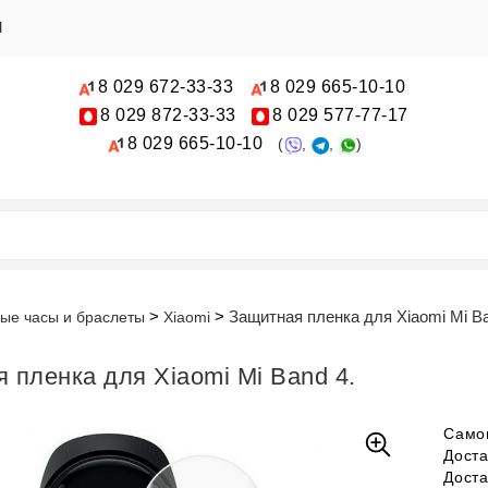
Ы
8 029
672-33-33
8 029
665-10-10
8 029
872-33-33
8 029
577-77-17
8 029
665-10-10
(
,
,
)
Защитная пленка для Xiaomi Mi Ba
ые часы и браслеты
Xiaomi
 пленка для Xiaomi Mi Band 4.
Само
Дост
Дост