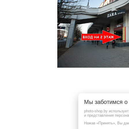
ООО "Фотошоп групп"
Режим работы: Пн , Вт , Ср , Чт , Пт , Сб , Вс c 09:00 до 20:00
Свидетельство выдано 16.06.2025 Мингорисполком
УНП 193880046
220065, г.Минск, пр-т. Газеты Звязда, д.16, пом. 29
Мы заботимся 
Дата регистрации в Торговом реестре РБ: 15.07.2025
Гарантийное и сервисное обслуживание, рассмотрение обращение покупателей:
photo-shop.by используе
телефон (029) 366-22-55,
и представления персон
email: 6651010@mail.ru
Нажав «Принять», Вы дае
Контакты уполномоченных органов по защите прав потребителей: