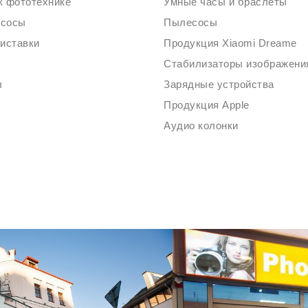
к фототехнике
Умные часы и браслеты
есосы
Пылесосы
риставки
Продукция Xiaomi Dreame
ы
Зарядные устройства
Продукция Apple
Аудио колонки
Ждем Вас в Магазине по адресу: ул. Немига 3, 2-ой этаж.