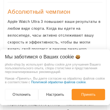
Абсолютный чемпион
Apple Watch Ultra 3 повышают ваши результаты в
любом виде спорта. Когда вы едете на
велосипеде, часы активно отслеживают вашу
скорость и эффективность, чтобы вы могли
видеть свой прогресс в режиме реального
времени. А в воде они могут отслеживать ваши
Мы заботимся о Ваших
cookie
подходы во время плавания, автоматически
photo-shop.by использует файлы cookie для улучшения Вашего
пользовательского опыта, сбора статистики и представления
определять технику гребков и рассчитывать
персонализированных рекомендаций.
общую дистанцию. Время показать свой лучший
Нажав «Принять», Вы даете согласие на обработку файлов cookie
в соответствии с
Политикой обработки файлов cookie
.
результат. Найдите свои зоны силы. Подключите
свой персональный измеритель мощности к Ultra
Отклонить
Настроить
Принять
3, чтобы оценить свою функциональную
пороговую мощность (ФПМ) — максимальный