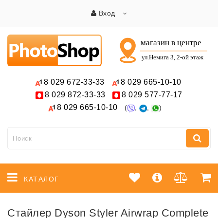
Вход
8 029
672-33-33
8 029
665-10-10
8 029
872-33-33
8 029
577-77-17
8 029
665-10-10
(
,
,
)
КАТАЛОГ
Cтайлер Dyson Styler Airwrap Complete