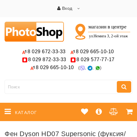
Вход
8 029
672-33-33
8 029
665-10-10
8 029
872-33-33
8 029
577-77-17
8 029
665-10-10
(
,
,
)
КАТАЛОГ
Фен Dyson HD07 Supersonic (фуксия/