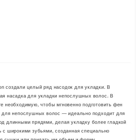
n создали целый ряд насодок для укладки. В
ая насадка для укладки непослушных волос. В
те необходимую, чтобы мгновенно подготовить фен
а для непослушных волос — идеально подходит для
од длинными прядями, делая укладку более гладкой
ь с широкими зубьями, созданная специально
я сушки или придать им объем и форму.