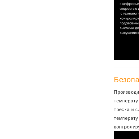
Безоп
Производи
температу
треска и 
температу
контролир