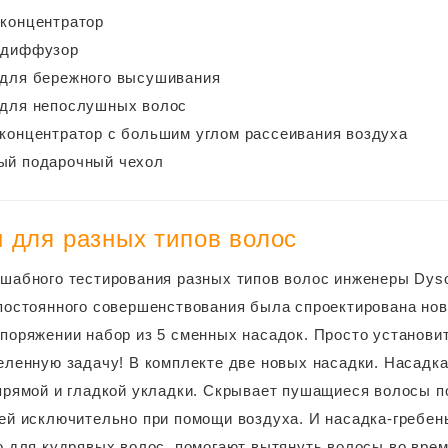
концентратор
-диффузор
 для бережного высушивания
 для непослушных волос
концентратор с большим углом рассеивания воздуха
ый подарочный чехол
 для разных типов волос
шабного тестирования разных типов волос инженеры Dyso
постоянного совершенствования была спроектирована нов
поряжении набор из 5 сменных насадок. Просто установи
еленную задачу! В комплекте две новых насадки. Насадк
прямой и гладкой укладки. Скрывает пушащиеся волосы п
ей исключительно при помощи воздуха. И насадка-гребен
о для кудрявых волос, помогают вытянуть волосы во врем