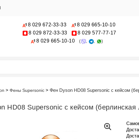
Ы
8 029
672-33-33
8 029
665-10-10
8 029
872-33-33
8 029
577-77-17
8 029
665-10-10
(
,
,
)
Фен Dyson HD08 Supersonic с кейсом (бе
on
Фены Supersonic
n HD08 Supersonic с кейсом (берлинская
Само
Доста
Доста