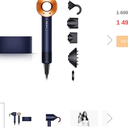
1 699
1 49
НЕ