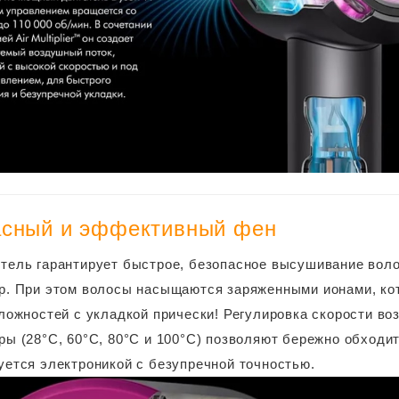
асный и эффективный фен
тель гарантирует быстрое, безопасное высушивание воло
р. При этом волосы насыщаются заряженными ионами, кот
сложностей с укладкой прически! Регулировка скорости во
ры (28°C, 60°C, 80°C и 100°C) позволяют бережно обходи
уется электроникой с безупречной точностью.