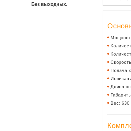
Без выходных.
Основ
Мощность
Количест
Количест
Скорость
Подача х
Ионизаци
Длина шн
Габариты
Вес: 630 
Компле