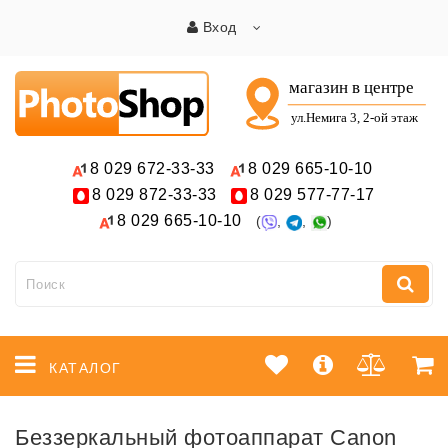
Вход
8 029
672-33-33
8 029
665-10-10
8 029
872-33-33
8 029
577-77-17
8 029
665-10-10
(
,
,
)
КАТАЛОГ
Беззеркальный фотоаппарат Canon