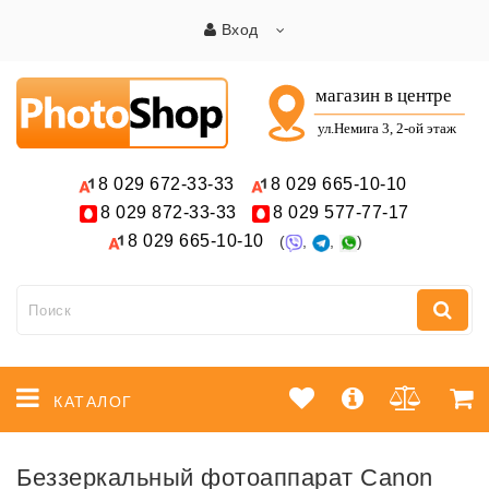
Вход
8 029
672-33-33
8 029
665-10-10
8 029
872-33-33
8 029
577-77-17
8 029
665-10-10
(
,
,
)
КАТАЛОГ
Беззеркальный фотоаппарат Canon