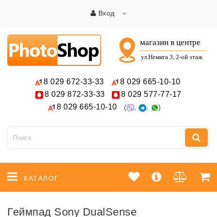
Вход
8 029
672-33-33
8 029
665-10-10
8 029
872-33-33
8 029
577-77-17
8 029
665-10-10
(
,
,
)
КАТАЛОГ
Геймпад Sony DualSense