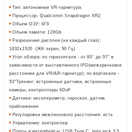
Тип: автономная VR-гарнитура
Процессор: Qualcomm Snapdragon XR2
Обьем ОЗУ: 6Гб
Обьем памяти: 128Gb
Разрешение дисплея (на каждый глаз):
1832x1920 (ЖК-экран, 90 Гц)
Угол обзора: по горизонтали - от 85° до 97° в
зависимости от выставленного IPD(межзрачковое
расстояние для VR/AR-гарнитур); по вертикали -
93°Трекинг: встроенные датчики, встроенные
камеры, контроллеры 6DoF
Датчики: акселерометр, гироскоп, датчик
приближения
Регулировка межлинзового расстояния: есть
Управление: контроллер
Порты и интерфейсы: USB Type C, mini jack 3.5