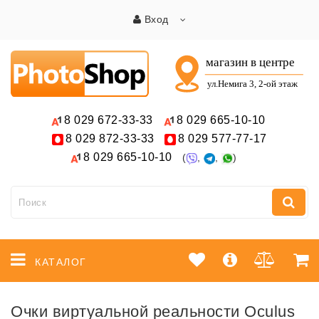
Вход
8 029
672-33-33
8 029
665-10-10
8 029
872-33-33
8 029
577-77-17
8 029
665-10-10
(
,
,
)
КАТАЛОГ
Очки виртуальной реальности Oculus