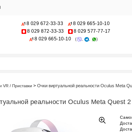
Ы
8 029
672-33-33
8 029
665-10-10
8 029
872-33-33
8 029
577-77-17
8 029
665-10-10
(
,
,
)
Очки виртуальной реальности Oculus Meta Qu
и VR / Приставки
туальной реальности Oculus Meta Quest 
Само
Дост
Дост