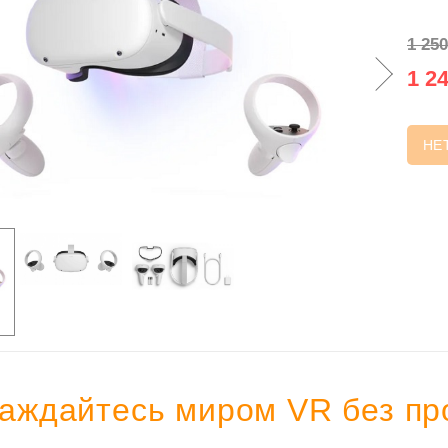
1 250
1 24
НЕ
аждайтесь миром VR без про