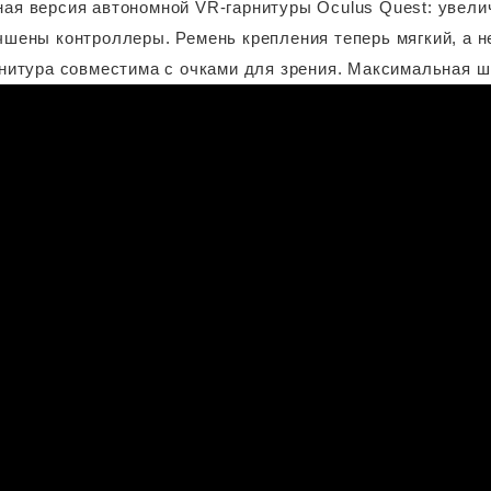
ая версия автономной VR-гарнитуры Oculus Quest: увели
чшены контроллеры. Ремень крепления теперь мягкий, а не
рнитура совместима с очками для зрения. Максимальная ши