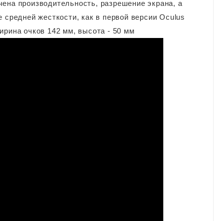
чена производительность, разрешение экрана, а
 средней жесткости, как в первой версии Oculus
рина очков 142 мм, высота - 50 мм