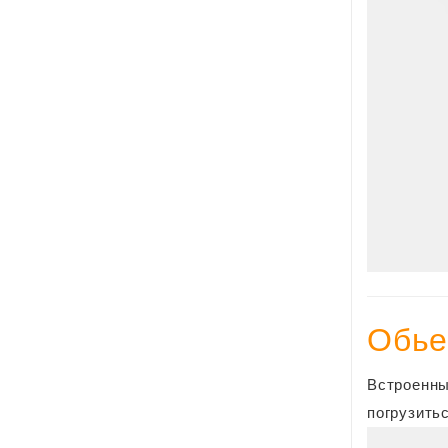
Обье
Встроенны
погрузить