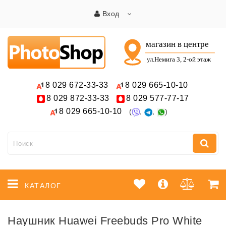
Вход
8 029
672-33-33
8 029
665-10-10
8 029
872-33-33
8 029
577-77-17
8 029
665-10-10
(
,
,
)
КАТАЛОГ
Наушник Huawei Freebuds Pro White