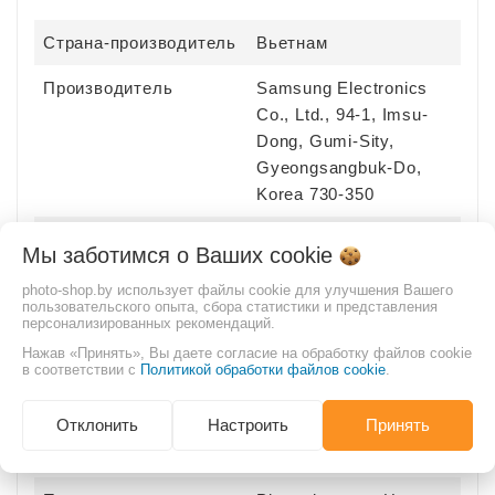
Страна-производитель
Вьетнам
Производитель
Samsung Electronics
Co., Ltd., 94-1, Imsu-
Dong, Gumi-Sity,
Gyeongsangbuk-Do,
Korea 730-350
Импортер
ИП Рязанов А.А.,
Мы заботимся о Ваших
cookie
г.Минск, ул.В.Хоружей,
photo-shop.by использует файлы cookie для улучшения Вашего
21-53
пользовательского опыта, сбора статистики и представления
персонализированных рекомендаций.
Гарантийный срок, мес
12
Нажав «Принять», Вы даете согласие на обработку файлов cookie
в соответствии с
Политикой обработки файлов cookie
.
Срок службы, мес
36
Отклонить
Настроить
Принять
Гарантия
Есть
производителя