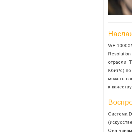
Наслаж
WF-1000XM
Resolutio
отрасли. 
Кбит/с) п
можете на
к качеств
Воспр
Система D
(искусств
Она динам