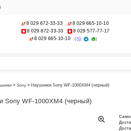
Ы
8 029
672-33-33
8 029
665-10-10
8 029
872-33-33
8 029
577-77-17
8 029
665-10-10
(
,
,
)
Наушники Sony WF-1000XM4 (черный)
шники
Sony
и Sony WF-1000XM4 (черный)
Само
Дост
Дост