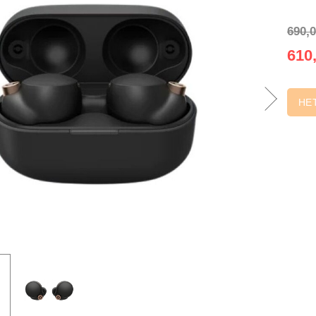
690,0
610,
НЕ