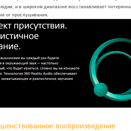
людии, и в широком диапазоне восстанавливает потерянны
ия от прослушивания.
ршенствованное воспроизведение