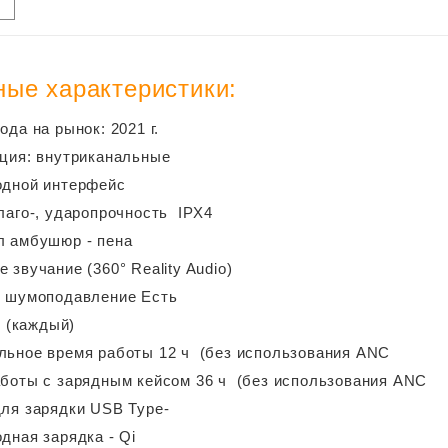
ые характеристики:
ода на рынок: 2021 г.
ция: внутриканальные
одной интерфейс
лаго-, ударопрочность IPX4
л амбушюр - пена
 звучание (360° Reality Audio)
е шумоподавление Есть
г (каждый)
льное время работы
12 ч (без использования ANC
боты с зарядным кейсом
36 ч (без использования ANC
ля зарядки
USB Type-
дная зарядка - Qi