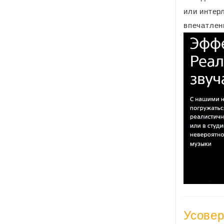
или интер
впечатлен
Усове