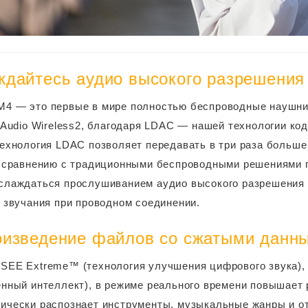
дайтесь аудио высокого разрешения
4 — это первые в мире полностью беспроводные наушни
n Audio Wireless2, благодаря LDAC — нашей технологии ко
Технология LDAC позволяет передавать в три раза больше
о сравнению с традиционными беспроводными решениями пе
слаждаться прослушиванием аудио высокого разрешения 
у звучания при проводном соединении.
оизведение файлов со сжатыми данн
SEE Extreme™ (технология улучшения цифрового звука), 
енный интеллект), в режиме реального времени повышае
ически распознает инструменты, музыкальные жанры и о