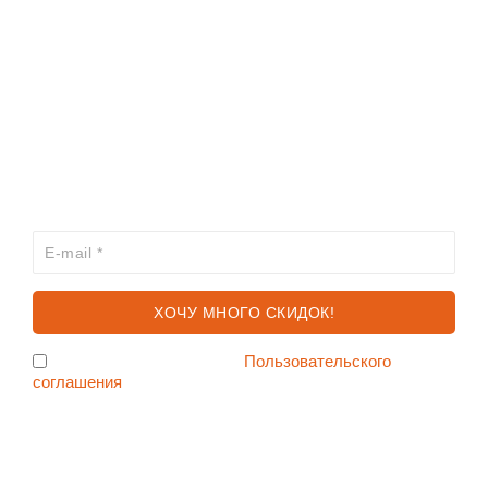
ИНФОРМАЦИЯ
КАТАЛОГ
ХОЧЕШЬ УЗНАВАТЬ ПРО АКЦИИ И СКИДКИ
ПЕРВЫМ?
Я согласен с условиями
Пользовательского
соглашения
Ждем Вас в Магазине по адресу: ул. Немига 3, 2-ой этаж.