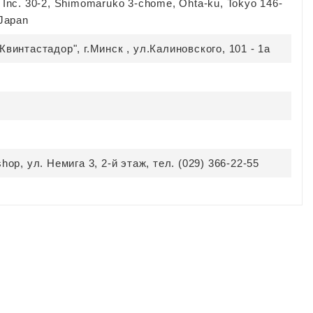
Inc. 30-2, Shimomaruko 3-chome, Ohta-ku, Tokyo 146-
 Japan
винтастадор", г.Минск , ул.Калиновского, 101 - 1а
hop, ул. Немига 3, 2-й этаж, тел. (029) 366-22-55
ХОЧЕШЬ УЗНАВАТЬ ПРО
АКЦИИ И СКИДКИ ПЕРВЫМ?