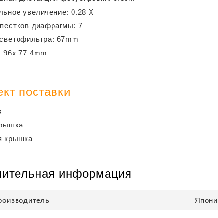
ьное увеличение: 0.28 X
пестков диафрагмы: 7
 светофильтра: 67mm
: 96x 77.4mm
г
ект поставки
в
крышка
я крышка
нительная информация
роизводитель
Япони