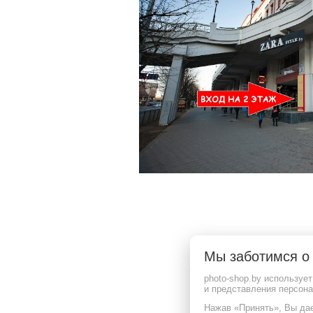
ООО "Фотошоп групп"
Режим работы: Пн , Вт , Ср , Чт , Пт , Сб , Вс c 09:00 до 20:00
Свидетельство выдано 16.06.2025 Мингорисполком
УНП 193880046
220065, г.Минск, пр-т. Газеты Звязда, д.16, пом. 29
Мы заботимся 
Дата регистрации в Торговом реестре РБ: 15.07.2025
Гарантийное и сервисное обслуживание, рассмотрение обращение покупателей:
photo-shop.by используе
телефон (029) 366-22-55,
и представления персон
email: 6651010@mail.ru
Нажав «Принять», Вы дае