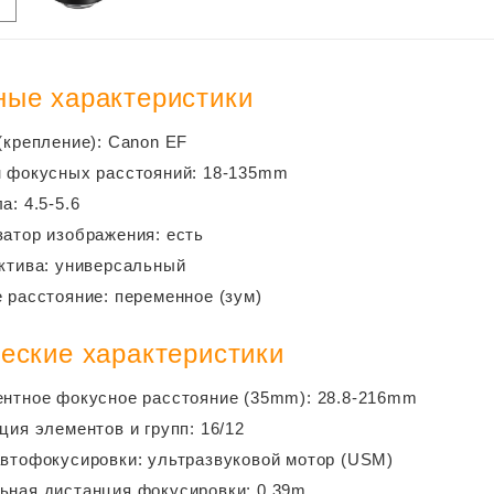
ые характеристики
(крепление): Canon EF
 фокусных расстояний: 18-135mm
а: 4.5-5.6
атор изображения: есть
ктива: универсальный
 расстояние: переменное (зум)
еские характеристики
нтное фокусное расстояние (35mm): 28.8-216mm
ция элементов и групп: 16/12
втофокусировки: ультразвуковой мотор (USM)
ная дистанция фокусировки: 0.39m