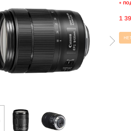
+ ПО
1 39
НЕ