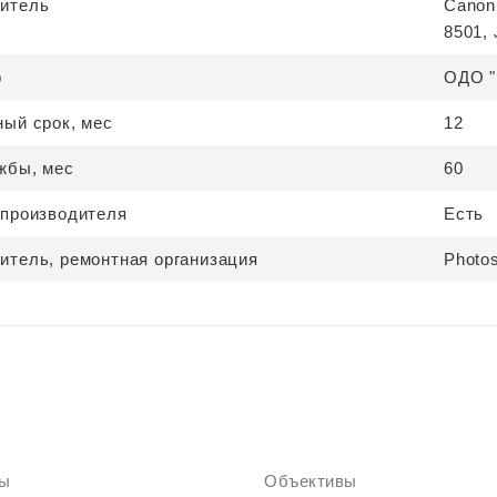
итель
Canon 
8501,
р
ОДО "К
ный срок, мес
12
жбы, мес
60
 производителя
Есть
итель, ремонтная организация
Photos
ты
Объективы