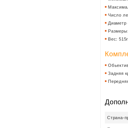
Максимал
Число ле
Диаметр
Размеры
Вес: 515
Компл
Обьекти
Задняя 
Передня
Допол
Страна-п