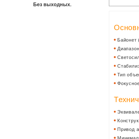
Без выходных.
Основн
Байонет 
Диапазон
Светосил
Стабилиз
Тип объе
Фокусное
Технич
Эквивале
Конструк
Привод а
Минималь