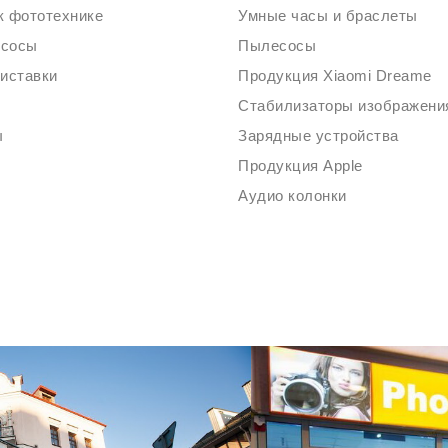
к фототехнике
Умные часы и браслеты
есосы
Пылесосы
риставки
Продукция Xiaomi Dreame
ы
Зарядные устройства
Продукция Apple
Аудио колонки
Ждем Вас в Магазине по адресу: ул. Немига 3, 2-ой этаж.