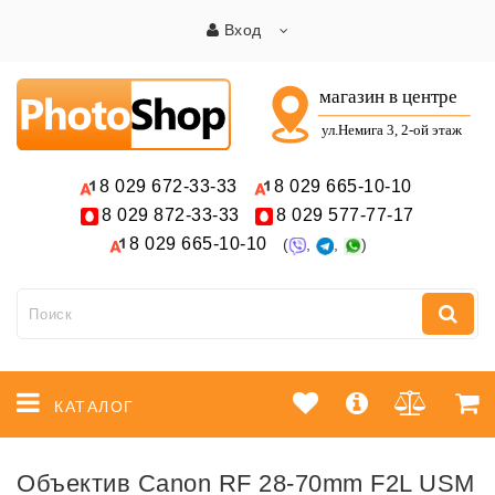
Вход
8 029
672-33-33
8 029
665-10-10
8 029
872-33-33
8 029
577-77-17
8 029
665-10-10
(
,
,
)
КАТАЛОГ
Объектив Canon RF 28-70mm F2L USM