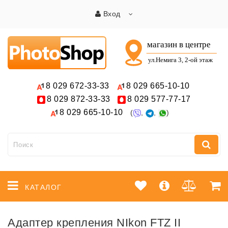
Вход
8 029
672-33-33
8 029
665-10-10
8 029
872-33-33
8 029
577-77-17
8 029
665-10-10
(
,
,
)
КАТАЛОГ
Адаптер крепления NIkon FTZ II