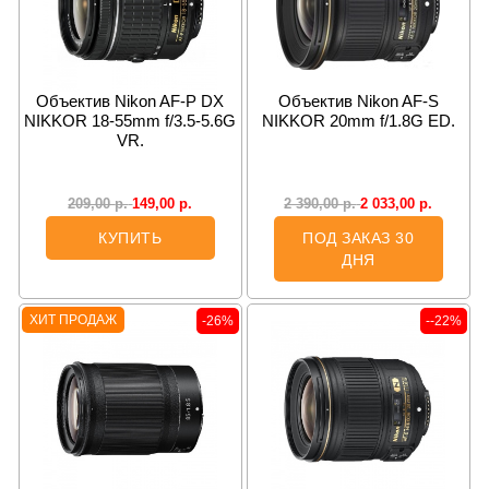
Объектив Nikon AF-P DX
Объектив Nikon AF-S
NIKKOR 18-55mm f/3.5-5.6G
NIKKOR 20mm f/1.8G ED.
VR.
149,00
р.
2 033,00
р.
209,00
р.
2 390,00
р.
КУПИТЬ
ПОД ЗАКАЗ 30
ДНЯ
ХИТ ПРОДАЖ
-26%
--22%