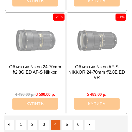
КУПИТЬ
КУПИТЬ
-21%
--1%
Объектив Nikon 24-70mm
Объектив Nikon AF-S
f/2.8G ED AF-S Nikkor.
NIKKOR 24-70mm f/2.8E ED
VR
3 590,00
р.
5 489,00
р.
4 490,00
р.
КУПИТЬ
КУПИТЬ
1
2
3
4
5
6