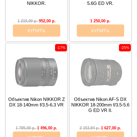
NIKKOR.
5.6G ED VR.
952,00
р.
1 250,00
р.
1 215,00
р.
КУПИТЬ
КУПИТЬ
-17%
-25%
Объектив Nikon NIKKOR Z
Объектив Nikon AF-S DX
DX 18-140mm f/3.5-6.3 VR
NIKKOR 18-200mm f/3.5-5.6
G ED VR II.
1 496,00
р.
1 627,00
р.
1 785,00
р.
2 153,84
р.