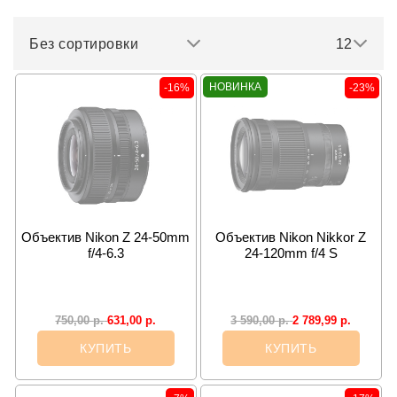
Без сортировки
12
НОВИНКА
-16%
-23%
Объектив Nikon Z 24-50mm
Объектив Nikon Nikkor Z
f/4-6.3
24-120mm f/4 S
631,00
р.
2 789,99
р.
750,00
р.
3 590,00
р.
КУПИТЬ
КУПИТЬ