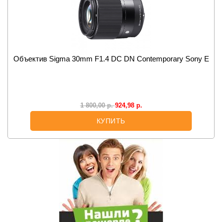
Объектив Sigma 30mm F1.4 DC DN Contemporary Sony E
924,98
р.
1 800,00
р.
КУПИТЬ