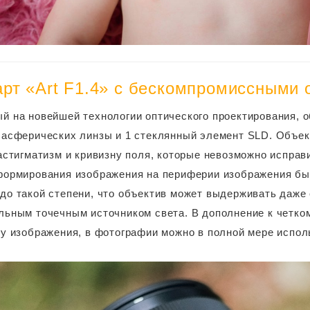
рт «Art F1.4» с бескомпромиссными 
й на новейшей технологии оптического проектирования, о
 асферических линзы и 1 стеклянный элемент SLD. Объе
 астигматизм и кривизну поля, которые невозможно исправ
формирования изображения на периферии изображения был
до такой степени, что объектив может выдерживать даже
льным точечным источником света. В дополнение к четко
гу изображения, в фотографии можно в полной мере испо