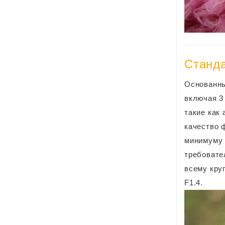
Станда
Основанны
включая 3
такие как
качество 
минимуму 
требовате
всему кру
F1.4.