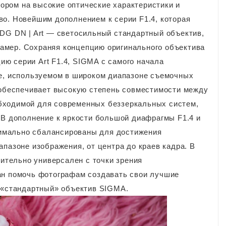
пором на высокие оптические характеристики и
о. Новейшим дополнением к серии F1.4, которая
 DG DN | Art — светосильный стандартный объектив,
амер. Сохраняя концепцию оригинального объектива
ю серии Art F1.4, SIGMA с самого начала
ве, используемом в широком диапазоне съемочных
в обеспечивает высокую степень совместимости между
бходимой для современных беззеркальных систем,
 В дополнение к яркости большой диафрагмы F1.4 и
имально сбалансированы для достижения
пазоне изображения, от центра до краев кадра. В
вительно универсален с точки зрения
ан помочь фотографам создавать свои лучшие
й «стандартный» объектив SIGMA.