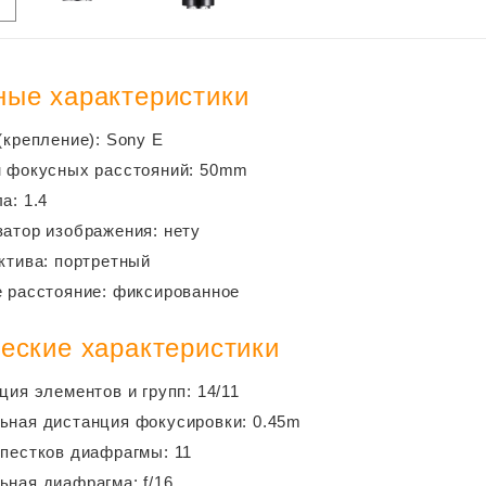
ые характеристики
(крепление): Sony E
н фокусных расстояний: 50mm
а: 1.4
атор изображения: нету
ктива: портретный
 расстояние: фиксированное
еские характеристики
ция элементов и групп: 14/11
ная дистанция фокусировки: 0.45m
пестков диафрагмы: 11
ная диафрагма: f/16