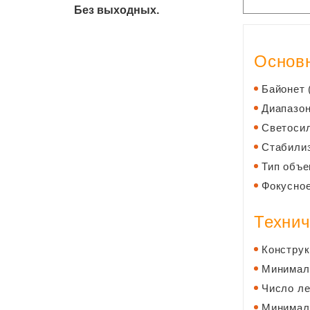
Без выходных.
Основн
Байонет 
Диапазо
Светосил
Стабилиз
Тип объе
Фокусное
Технич
Конструк
Минималь
Число ле
Минималь