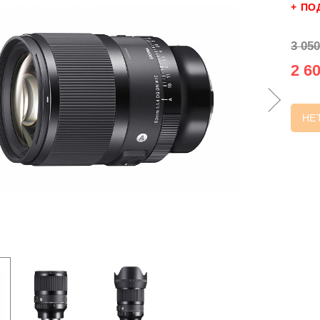
+ ПО
3 050
2 60
НЕ