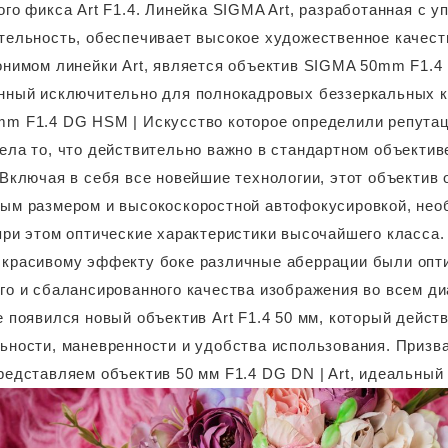
ого фикса Art F1.4. Линейка SIGMA Art, разработанная с у
тельность, обеспечивает высокое художественное качеств
онимом линейки Art, является объектив SIGMA 50mm F1.4
нный исключительно для полнокадровых беззеркальных к
m F1.4 DG HSM | Искусство которое определили репутаци
ела то, что действительно важно в стандартном объекти
 Включая в себя все новейшие технологии, этот объекти
ым размером и высокоскоростной автофокусировкой, нео
при этом оптические характеристики высочайшего класса.
красивому эффекту боке различные аберрации были опт
го и сбалансированного качества изображения во всем диа
е появился новый объектив Art F1.4 50 мм, который дейст
ьности, маневренности и удобства использования. Призв
редставляем объектив 50 мм F1.4 DG DN | Art, идеальны