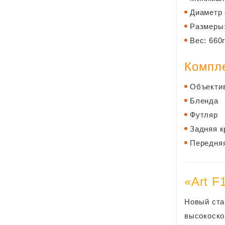
Диаметр
Размеры:
Вес: 660
Компл
Объекти
Бленда
Футляр
Задняя 
Передняя
«Art F
Новый ста
высокоско