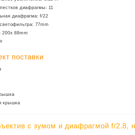
пестков диафрагмы: 11
ная диафрагма: f/22
 светофильтра: 77mm
: 200x 88mm
0г
ект поставки
в
крышка
я крышка
ъектив с зумом и диафрагмой f/2.8,