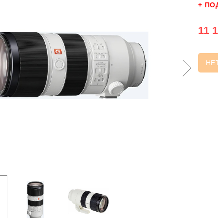
+ ПО
11 1
НЕ