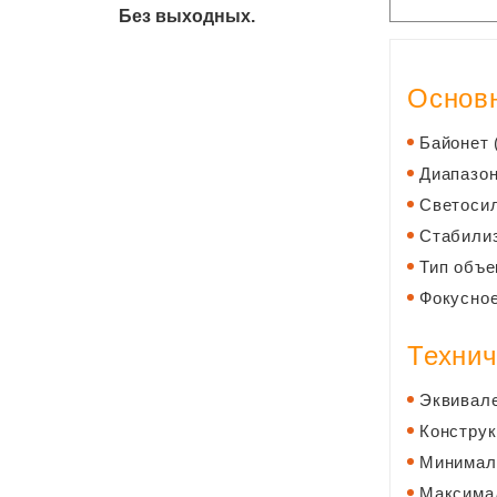
Без выходных.
Основн
Байонет 
Диапазон
Светосил
Стабилиз
Тип объе
Фокусное
Технич
Эквивале
Конструк
Минималь
Максимал