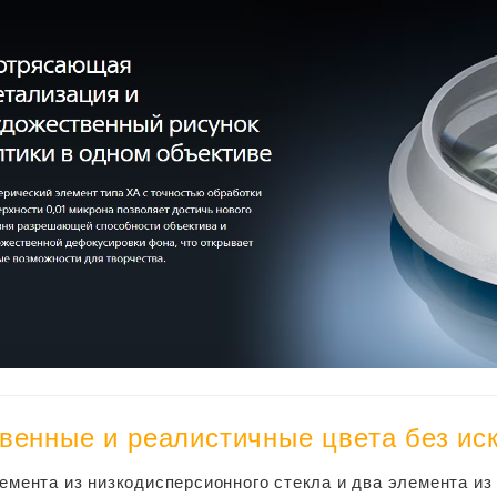
венные и реалистичные цвета без ис
емента из низкодисперсионного стекла и два элемента из