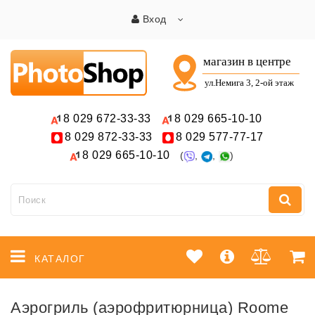
Вход
8 029
672-33-33
8 029
665-10-10
8 029
872-33-33
8 029
577-77-17
8 029
665-10-10
(
,
,
)
КАТАЛОГ
Аэрогриль (аэрофритюрница) Roome