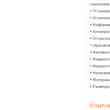
смотровое
Установк
Установк
Информа
Антиприг
Отсрочка
Звуковой
Автомати
Индикато
Индикато
Ненагре
Материал
Размеры:
Компле