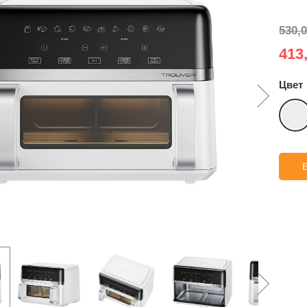
530,0
413,
Цвет