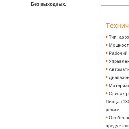
Без выходных.
Технич
Тип: аэр
Мощность
Рабочий 
Управлен
Автомати
Диапазон
Материа
Список р
Пицца (180
режим
Особенно
предустан