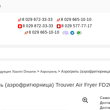
Ы
8 029
672-33-33
8 029
665-10-10
8 029
872-33-33
8 029
577-77-17
8 029
665-10-10
(
,
,
)
Аэрогриль (аэрофритюрница) 
дукция Xiaomi Dreame
Аэрогриль
ь (аэрофритюрница) Trouver Air Fryer FD2
Само
Дост
Дост