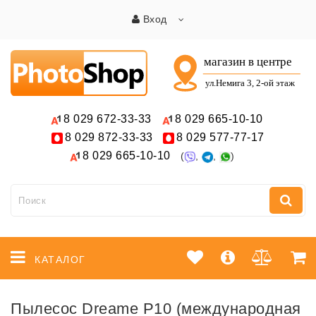
Вход
8 029
672-33-33
8 029
665-10-10
8 029
872-33-33
8 029
577-77-17
8 029
665-10-10
(
,
,
)
КАТАЛОГ
Пылесос Dreame P10 (международная