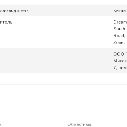
роизводитель
Китай
итель
Dreame
South 
Road, 
Zone, 
р
ООО "
Минск
7, по
ты
Объективы