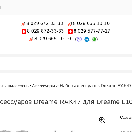
Ы
8 029
672-33-33
8 029
665-10-10
8 029
872-33-33
8 029
577-77-17
8 029
665-10-10
(
,
,
)
Набор аксессуаров Dreame RAK47 
оты пылесосы
Аксессуары
сессуаров Dreame RAK47 для Dreame L10
Само