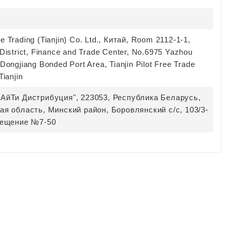
 Trading (Tianjin) Co. Ltd., Китай, Room 2112-1-1,
District, Finance and Trade Center, No.6975 Yazhou
Dongjiang Bonded Port Area, Tianjin Pilot Free Trade
Tianjin
АйТи Дистрибуция", 223053, Республика Беларусь,
ая область, Минский район, Боровлянский с/с, 103/3-
мещение №7-50
ХОЧЕШЬ УЗНАВАТЬ ПРО
АКЦИИ И СКИДКИ ПЕРВЫМ?