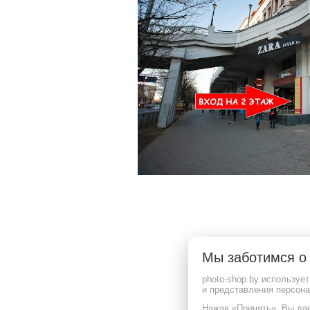
ООО "Фотошоп групп"
Режим работы: Пн , Вт , Ср , Чт , Пт , Сб , Вс c 09:00 до 20:00
Свидетельство выдано 16.06.2025 Мингорисполком
УНП 193880046
220065, г.Минск, пр-т. Газеты Звязда, д.16, пом. 29
Мы заботимся 
Дата регистрации в Торговом реестре РБ: 15.07.2025
Гарантийное и сервисное обслуживание, рассмотрение обращение покупателей:
photo-shop.by используе
телефон (029) 366-22-55,
и представления персон
email: 6651010@mail.ru
Нажав «Принять», Вы дае