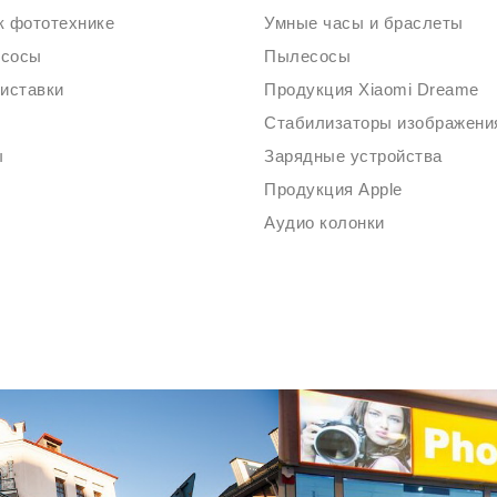
к фототехнике
Умные часы и браслеты
есосы
Пылесосы
риставки
Продукция Xiaomi Dreame
ы
Зарядные устройства
Продукция Apple
Аудио колонки
Ждем Вас в Магазине по адресу: ул. Немига 3, 2-ой этаж.