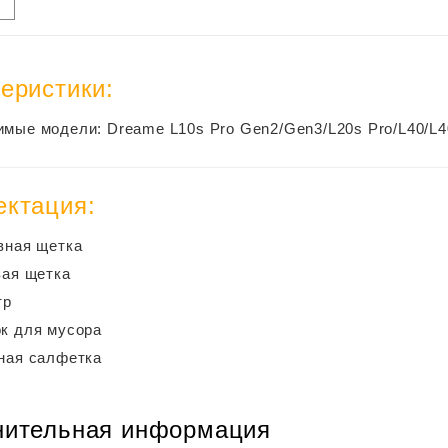
еристики:
мые модели: Dreame L10s Pro Gen2/Gen3/L20s Pro/L40/L4
ектация:
вная щетка
вая щетка
тр
к для мусора
ная салфетка
нительная информация