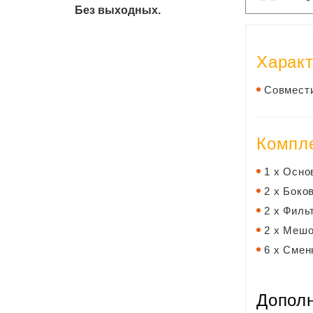
Без выходных.
Характ
Совмести
Компл
1 х Осно
2 х Боко
2 х Филь
2 х Мешо
6 х Смен
Допол