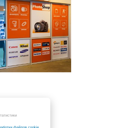
татистики
работки файлов cookie
.