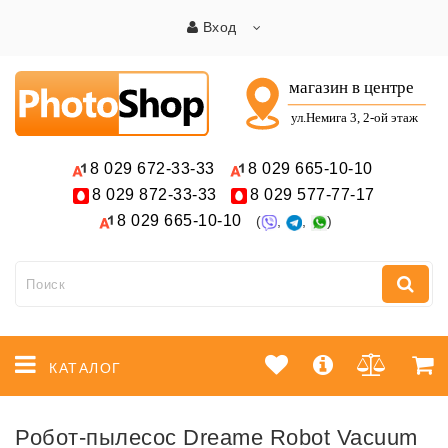
Вход
8 029
672-33-33
8 029
665-10-10
8 029
872-33-33
8 029
577-77-17
8 029
665-10-10
(
,
,
)
КАТАЛОГ
Робот-пылесос Dreame Robot Vacuum