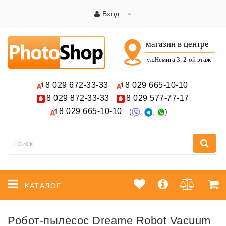
Вход
8 029
672-33-33
8 029
665-10-10
8 029
872-33-33
8 029
577-77-17
8 029
665-10-10
(
,
,
)
КАТАЛОГ
Робот-пылесос Dreame Robot Vacuum