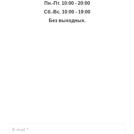
Пн.-Пт. 10:00 - 20:00
Сб.-Вс. 10:00 - 19:00
Без выходных.
ИНФОРМАЦИЯ
КАТАЛОГ
ХОЧЕШЬ УЗНАВАТЬ ПРО АКЦИИ И СКИДКИ
ПЕРВЫМ?