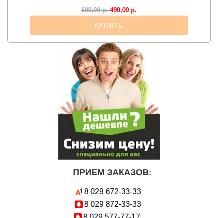
490,00
р.
600,00
р.
КУПИТЬ
ПРИЕМ ЗАКАЗОВ
:
8 029
672-33-33
8 029
872-33-33
8 029
577-77-17