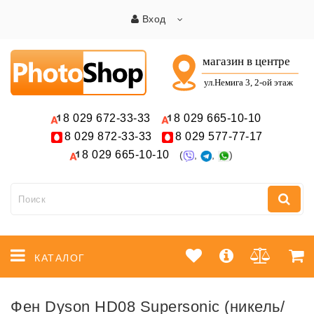
Вход
8 029
672-33-33
8 029
665-10-10
8 029
872-33-33
8 029
577-77-17
8 029
665-10-10
(
,
,
)
КАТАЛОГ
Фен Dyson HD08 Supersonic (никель/