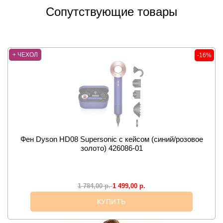
Сопутствующие товары
+ ЧЕХОЛ
-16%
Фен Dyson HD08 Supersonic с кейсом (синий/розовое
Ф
золото) 426086-01
1 499,00
р.
1 784,00
р.
КУПИТЬ