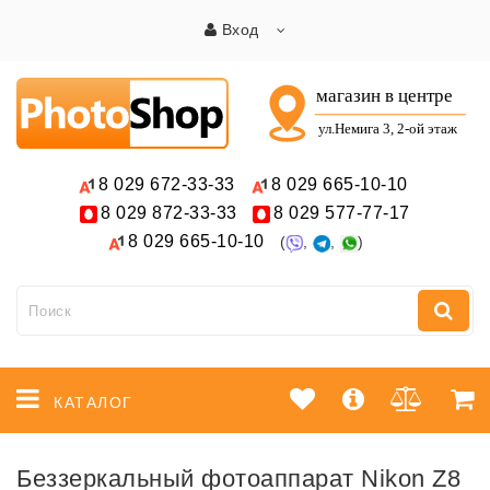
Вход
8 029
672-33-33
8 029
665-10-10
8 029
872-33-33
8 029
577-77-17
8 029
665-10-10
(
,
,
)
КАТАЛОГ
Беззеркальный фотоаппарат Nikon Z8