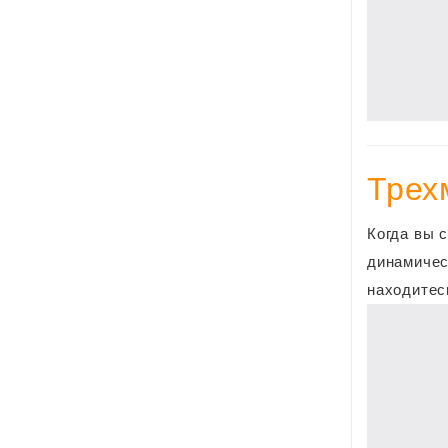
​Тре
Когда вы 
динамичес
находитес