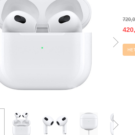
720,0
420,
НЕ