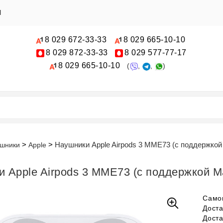
Ы
8 029
672-33-33
8 029
665-10-10
8 029
872-33-33
8 029
577-77-17
8 029
665-10-10
(
,
,
)
Наушники Apple Airpods 3 MME73 (с поддержкой
шники
Apple
 Apple Airpods 3 MME73 (с поддержкой M
Само
Дост
Дост