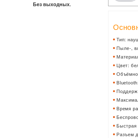
Без выходных.
Основн
Тип: нау
Пыле-, в
Материал
Цвет: бе
Объёмное
Bluetooth
Поддержк
Максимал
Время ра
Беспрово
Быстрая 
Разъем д