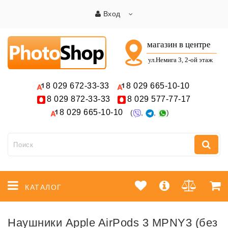
Вход
8 029
672-33-33
8 029
665-10-10
8 029
872-33-33
8 029
577-77-17
8 029
665-10-10
(
,
,
)
КАТАЛОГ
Наушники Apple AirPods 3 MPNY3 (без