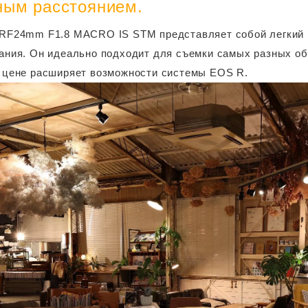
ным расстоянием.
RF24mm F1.8 MACRO IS STM представляет собой легкий 
ания. Он идеально подходит для съемки самых разных об
 цене расширяет возможности системы EOS R.