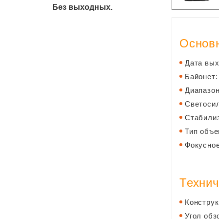
Без выходных.
Основн
Дата вых
Байонет:
Диапазон
Светосил
Стабилиз
Тип объе
Фокусное
Технич
Конструк
Угол обз