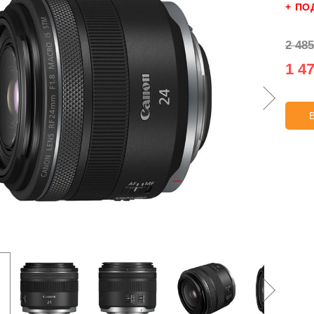
+ ПО
2 485
1 47