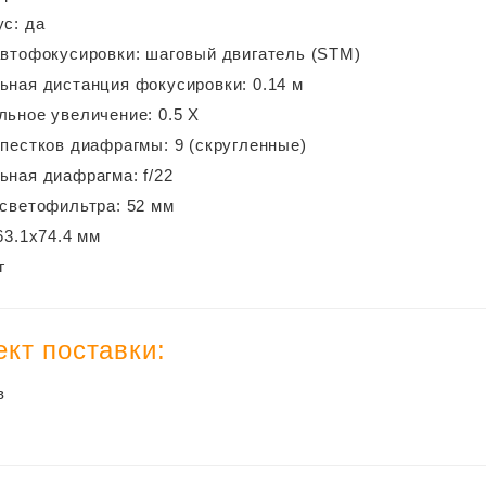
с: да
втофокусировки: шаговый двигатель (STM)
ная дистанция фокусировки: 0.14 м
ьное увеличение: 0.5 X
пестков диафрагмы: 9 (скругленные)
ная диафрагма: f/22
светофильтра: 52 мм
63.1х74.4 мм
г
кт поставки:
в