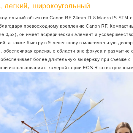
, легкий, широкоугольный
коугольный объектив Canon RF 24mm f1.8 Macro IS STM 
благодаря превосходному креплению Canon RF. Компактны
ие 0,5x), он имеет асферический элемент и усовершенст
ий, а также быструю 9-лепестковую максимальную диафраг
, обеспечивая красивые области вне фокуса и размытие 
 обеспечивает более длительную выдержку при съемке с 
 при использовании с камерой серии EOS R со встроенны